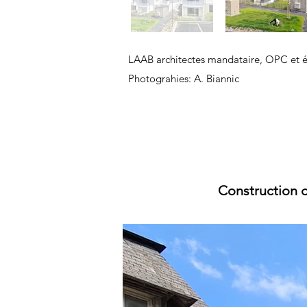
En
dehors
de
LAAB architectes mandataire,
OPC et é
la
galerie
Photograhies: A. Biannic
Construction d