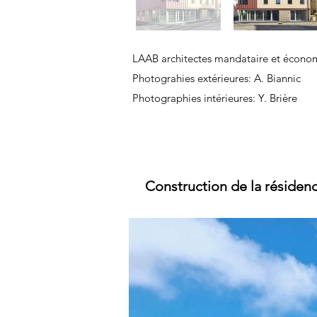
En
dehors
de
LAAB architectes mandataire et écono
la
galerie
Photograhies extérieures: A. Biannic
Photographies intérieures: Y. Brière
Construction de la résiden