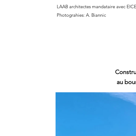
dehors
de
LAAB architectes mandataire
avec EICE
la
galerie
Photograhies: A. Biannic
Constru
au bou